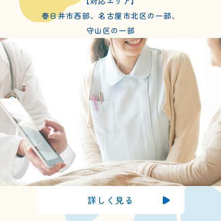
0568-35-5580
【対応エリア】
春日井市西部、名古屋市北区の一部、
0568-35-5586
守山区の一部
詳しく見る