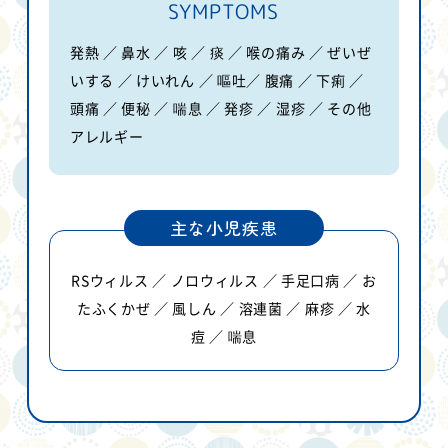
SYMPTOMS
発熱 ／ 鼻水 ／ 咳 ／ 痰 ／ 喉の痛み ／ ぜいぜ
いする ／ けいれん ／ 嘔吐
／
腹痛 ／ 下痢 ／
頭痛 ／ 便秘 ／ 喘息 ／ 発疹 ／ 湿疹 ／ その他
アレルギー
主な小児疾患
RSウィルス ／ ノロウィルス ／ 手足口病 ／ お
たふくかぜ ／
風しん ／ 溶連菌 ／ 麻疹 ／ 水
痘 ／ 喘息